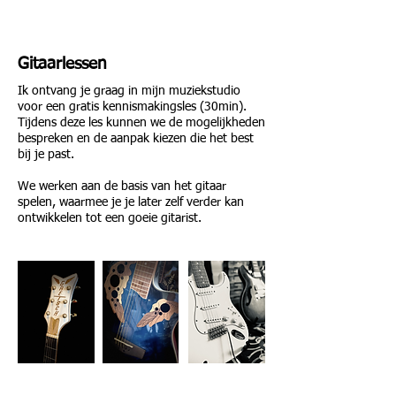
Gitaarlessen
Ik ontvang je graag in mijn muziekstudio
voor een gratis kennismakingsles (30min).
Tijdens deze les kunnen we de mogelijkheden
bespreken en de aanpak kiezen die het best
bij je past.
We werken aan de basis van het gitaar
spelen, waarmee je je later zelf verder kan
ontwikkelen tot een goeie gitarist.